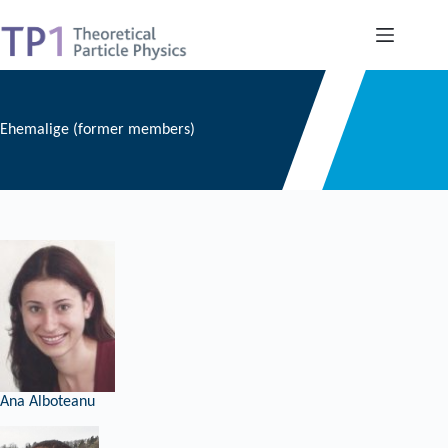
Skip
to
content
Ehemalige (former members)
Ana Alboteanu